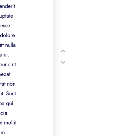
enderit
uptate
 esse
 dolore
at nulla
atur.
ur sint
ecat
tat non
t. Sunt
pa qui
icia
t mollit
im.