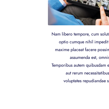
Nam libero tempore, cum soluta
optio cumque nihil impedi
maxime placeat facere possi
assumenda est, omnis
Temporibus autem quibusdam et a
aut rerum necessitatibus
voluptates repudiandae s