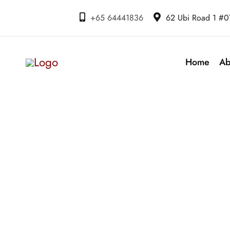
+65 64441836
62 Ubi Road 1 #
Home
Ab