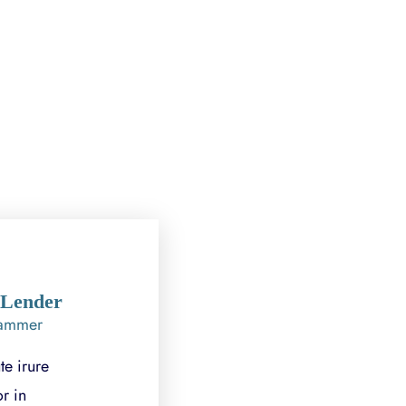
 Lender
ammer
te irure
r in