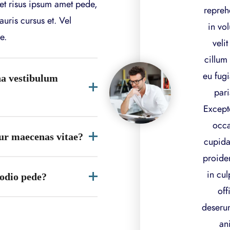
et risus ipsum amet pede,
repreh
auris cursus et. Vel
in vol
e.
velit
cillum
eu fugi
a vestibulum
pari
Excepte
occa
tur maecenas vitae?
cupida
proiden
in cul
 odio pede?
off
deserun
an