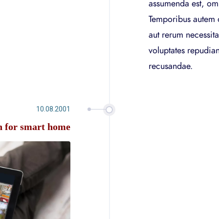
assumenda est, omn
Temporibus autem q
aut rerum necessita
voluptates repudian
recusandae.
10.08.2001
n for smart home