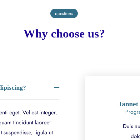
questions
Why choose us?
dipiscing?
Jannet
Progr
ti eget. Vel est integer,
quam tincidunt laoreet
Duis au
it suspendisse, ligula ut
dolo